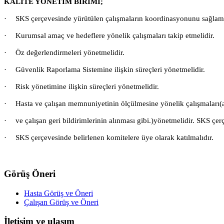
KALİTE YÖNETİM BİRİMİ;
·
SKS çerçevesinde yürütülen çalışmaların koordinasyonunu sağlama
·
Kurumsal amaç ve hedeflere yönelik çalışmaları takip etmelidir.
·
Öz değerlendirmeleri yönetmelidir.
·
Güvenlik Raporlama Sistemine ilişkin süreçleri yönetmelidir.
·
Risk yönetimine ilişkin süreçleri yönetmelidir.
·
Hasta ve çalışan memnuniyetinin ölçülmesine yönelik çalışmaları(an
·
ve çalışan geri bildirimlerinin alınması gibi.)yönetmelidir. SKS ç
·
SKS çerçevesinde belirlenen komitelere üye olarak katılmalıdır.
Görüş Öneri
Hasta Görüş ve Öneri
Çalışan Görüş ve Öneri
İletişim ve ulaşım