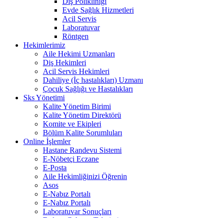
Diş Polikliniği
Evde Sağlık Hizmetleri
Acil Servis
Laboratuvar
Röntgen
Hekimlerimiz
Aile Hekimi Uzmanları
Diş Hekimleri
Acil Servis Hekimleri
Dahiliye (İç hastalıkları) Uzmanı
Çocuk Sağlığı ve Hastalıkları
Sks Yönetimi
Kalite Yönetim Birimi
Kalite Yönetim Direktörü
Komite ve Ekipleri
Bölüm Kalite Sorumluları
Online İşlemler
Hastane Randevu Sistemi
E-Nöbetçi Eczane
E-Posta
Aile Hekimliğinizi Öğrenin
Asos
E-Nabız Portalı
E-Nabız Portalı
Laboratuvar Sonuçları