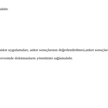
lıdır.
ket uygulamaları, anket sonuçlarının değerlendirilmesi,anket sonuçların
erçevesinde dokümanların yönetimini sağlamalıdır.