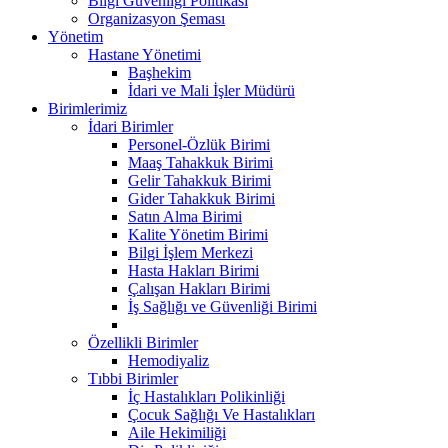
Bilgi Güvenliği Politikası
Organizasyon Şeması
Yönetim
Hastane Yönetimi
Başhekim
İdari ve Mali İşler Müdürü
Birimlerimiz
İdari Birimler
Personel-Özlük Birimi
Maaş Tahakkuk Birimi
Gelir Tahakkuk Birimi
Gider Tahakkuk Birimi
Satın Alma Birimi
Kalite Yönetim Birimi
Bilgi İşlem Merkezi
Hasta Hakları Birimi
Çalışan Hakları Birimi
İş Sağlığı ve Güvenliği Birimi
Özellikli Birimler
Hemodiyaliz
Tıbbi Birimler
İç Hastalıkları Polikinliği
Çocuk Sağlığı Ve Hastalıkları
Aile Hekimiliği