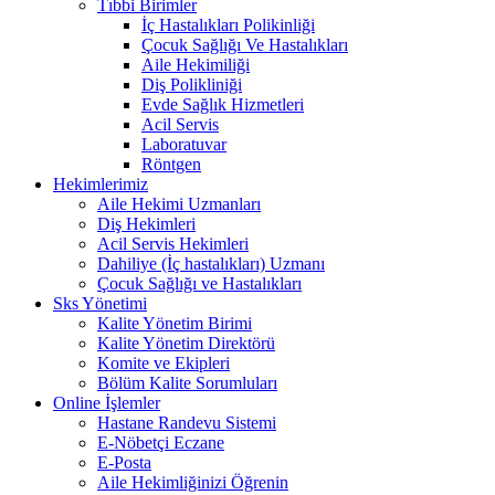
Tıbbi Birimler
İç Hastalıkları Polikinliği
Çocuk Sağlığı Ve Hastalıkları
Aile Hekimiliği
Diş Polikliniği
Evde Sağlık Hizmetleri
Acil Servis
Laboratuvar
Röntgen
Hekimlerimiz
Aile Hekimi Uzmanları
Diş Hekimleri
Acil Servis Hekimleri
Dahiliye (İç hastalıkları) Uzmanı
Çocuk Sağlığı ve Hastalıkları
Sks Yönetimi
Kalite Yönetim Birimi
Kalite Yönetim Direktörü
Komite ve Ekipleri
Bölüm Kalite Sorumluları
Online İşlemler
Hastane Randevu Sistemi
E-Nöbetçi Eczane
E-Posta
Aile Hekimliğinizi Öğrenin