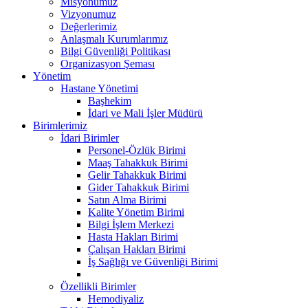
Misyonumuz
Vizyonumuz
Değerlerimiz
Anlaşmalı Kurumlarımız
Bilgi Güvenliği Politikası
Organizasyon Şeması
Yönetim
Hastane Yönetimi
Başhekim
İdari ve Mali İşler Müdürü
Birimlerimiz
İdari Birimler
Personel-Özlük Birimi
Maaş Tahakkuk Birimi
Gelir Tahakkuk Birimi
Gider Tahakkuk Birimi
Satın Alma Birimi
Kalite Yönetim Birimi
Bilgi İşlem Merkezi
Hasta Hakları Birimi
Çalışan Hakları Birimi
İş Sağlığı ve Güvenliği Birimi
Özellikli Birimler
Hemodiyaliz