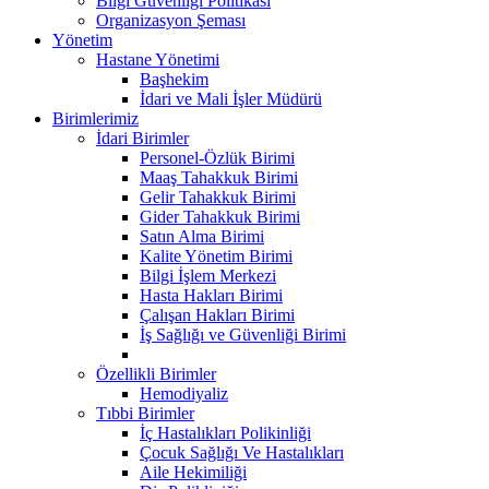
Bilgi Güvenliği Politikası
Organizasyon Şeması
Yönetim
Hastane Yönetimi
Başhekim
İdari ve Mali İşler Müdürü
Birimlerimiz
İdari Birimler
Personel-Özlük Birimi
Maaş Tahakkuk Birimi
Gelir Tahakkuk Birimi
Gider Tahakkuk Birimi
Satın Alma Birimi
Kalite Yönetim Birimi
Bilgi İşlem Merkezi
Hasta Hakları Birimi
Çalışan Hakları Birimi
İş Sağlığı ve Güvenliği Birimi
Özellikli Birimler
Hemodiyaliz
Tıbbi Birimler
İç Hastalıkları Polikinliği
Çocuk Sağlığı Ve Hastalıkları
Aile Hekimiliği