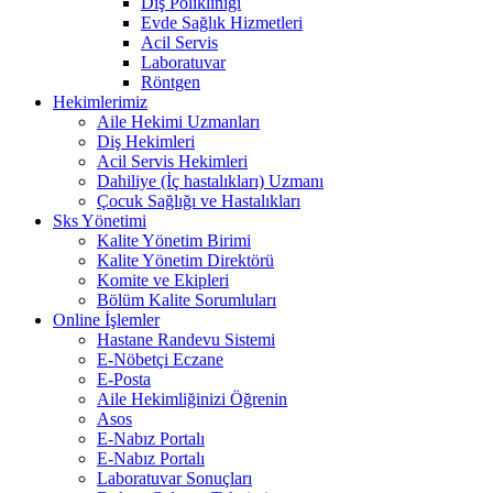
Diş Polikliniği
Evde Sağlık Hizmetleri
Acil Servis
Laboratuvar
Röntgen
Hekimlerimiz
Aile Hekimi Uzmanları
Diş Hekimleri
Acil Servis Hekimleri
Dahiliye (İç hastalıkları) Uzmanı
Çocuk Sağlığı ve Hastalıkları
Sks Yönetimi
Kalite Yönetim Birimi
Kalite Yönetim Direktörü
Komite ve Ekipleri
Bölüm Kalite Sorumluları
Online İşlemler
Hastane Randevu Sistemi
E-Nöbetçi Eczane
E-Posta
Aile Hekimliğinizi Öğrenin
Asos
E-Nabız Portalı
E-Nabız Portalı
Laboratuvar Sonuçları